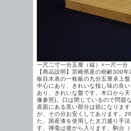
一尺二寸一分五厘（縦）×一尺一分
【商品説明】宮崎県産の樹齢300
板目木表の一枚板の九分五厘卓上盤
中心にあり、きれいな指し味の良い
あり、きれいな盤です。木口から天
像参照)。口は閉じているので問題
底面にある黒い部分は節になります
が、その分お安くしてあります。2
た。国産漆を使用した太刀盛り手法
す。揮毫は後から入ります。駒台（手