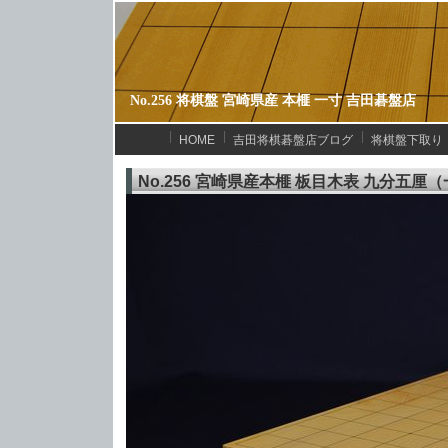
No.256 将棋盤 宮崎県産 本榧 一寸 吉田碁盤店
HOME
吉田将棋碁盤店ブログ
将棋盤下取り
No.256 宮崎県産本榧 板目木表 九分五厘